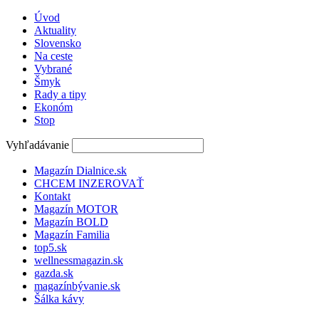
Úvod
Aktuality
Slovensko
Na ceste
Vybrané
Šmyk
Rady a tipy
Ekonóm
Stop
Vyhľadávanie
Magazín Dialnice.sk
CHCEM INZEROVAŤ
Kontakt
Magazín MOTOR
Magazín BOLD
Magazín Familia
top5.sk
wellnessmagazin.sk
gazda.sk
magazínbývanie.sk
Šálka kávy