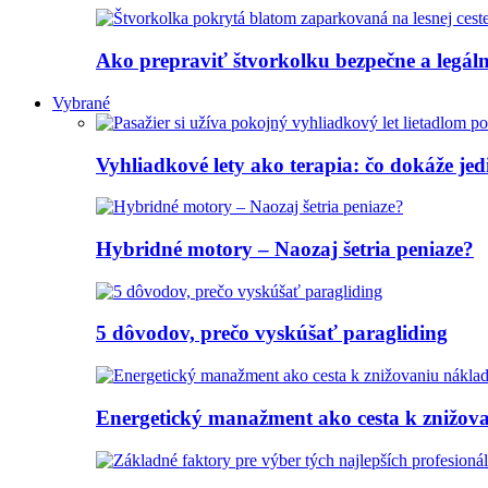
Ako prepraviť štvorkolku bezpečne a legálne
Vybrané
Vyhliadkové lety ako terapia: čo dokáže jed
Hybridné motory – Naozaj šetria peniaze?
5 dôvodov, prečo vyskúšať paragliding
Energetický manažment ako cesta k znižov