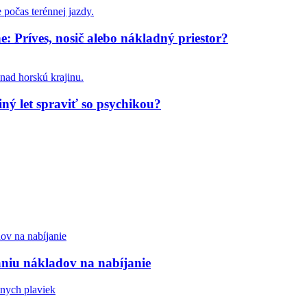
: Príves, nosič alebo nákladný priestor?
iný let spraviť so psychikou?
aniu nákladov na nabíjanie