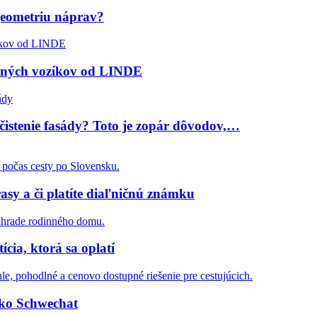
geometriu náprav?
žných vozíkov od LINDE
čistenie fasády? Toto je zopár dôvodov,…
asy a či platíte diaľničnú známku
cia, ktorá sa oplatí
isko Schwechat