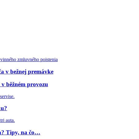
ča v bežnej premávke
če v běžném provozu
ku?
ia? Tipy, na čo…