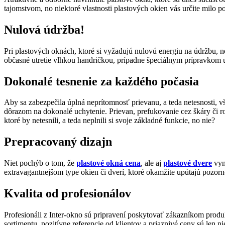
tajomstvom, no niektoré vlastnosti plastových okien vás určite milo p
Nulová údržba!
Pri plastových oknách, ktoré si vyžadujú nulovú energiu na údržbu, n
občasné utretie vlhkou handričkou, prípadne špeciálnym prípravkom u
Dokonalé tesnenie za každého počasia
Aby sa zabezpečila úplná neprítomnosť prievanu, a teda netesnosti, 
dôrazom na dokonalé uchytenie. Prievan, prefukovanie cez škáry či r
ktoré by netesnili, a teda neplnili si svoje základné funkcie, no nie?
Prepracovaný dizajn
Niet pochýb o tom, že
plastové okná cena
, ale aj
plastové dvere
vyn
extravagantnejšom type okien či dverí, ktoré okamžite upútajú pozorn
Kvalita od profesionálov
Profesionáli z Inter-okno sú pripravení poskytovať zákazníkom produ
sortimentu, pozitívne referencie od klientov a priaznivé ceny sú len