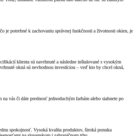
o je potrebné k zachovaniu správnej funkčnosti a životnosti okien, je
fikácií klienta sú navrhnuté a následne inštalované s vysokým
avrhnuté okná sú nevhodnou investíciou – veď kto by chcel okná,
n na vás či dáte prednosť jednoduchým farbám alebo siahnete po
iednu spokojnosť. Vysoká kvalita produktov, široká ponuka
skúsenosťami na slovenskom i zahraničnom trhu.