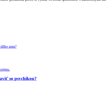
vášho auta?
raviť so psychikou?