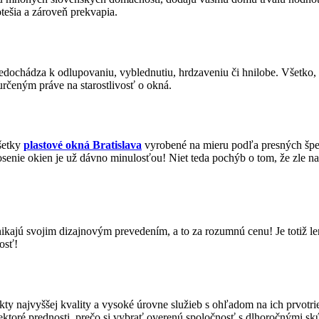
otešia a zároveň prekvapia.
edochádza k odlupovaniu, vyblednutiu, hrdzaveniu či hnilobe. Všetko, č
rčeným práve na starostlivosť o okná.
všetky
plastové okná Bratislava
vyrobené na mieru podľa presných špeci
osenie okien je už dávno minulosťou! Niet teda pochýb o tom, že zle n
ikajú svojim dizajnovým prevedením, a to za rozumnú cenu! Je totiž le
osť!
kty najvyššej kvality a vysoké úrovne služieb s ohľadom na ich prvotr
 niektoré prednosti, prečo si vybrať overenú spoločnosť s dlhoročnými 