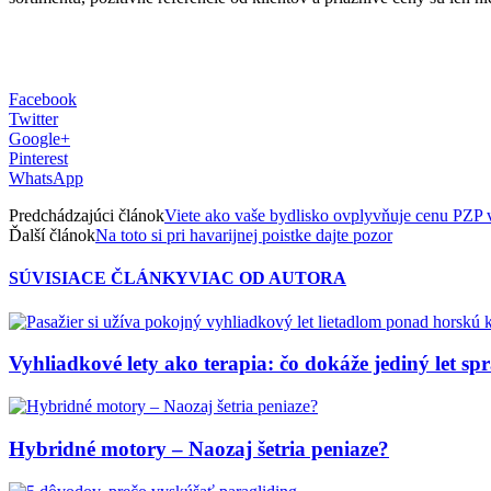
Facebook
Twitter
Google+
Pinterest
WhatsApp
Predchádzajúci článok
Viete ako vaše bydlisko ovplyvňuje cenu PZP 
Ďalší článok
Na toto si pri havarijnej poistke dajte pozor
SÚVISIACE ČLÁNKY
VIAC OD AUTORA
Vyhliadkové lety ako terapia: čo dokáže jediný let sp
Hybridné motory – Naozaj šetria peniaze?