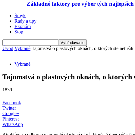
Základné faktory pre výber tých najlepších
Šmyk
Rady a tipy
Ekonóm
Stop
Úvod
Vybrané
Tajomstvá o plastových oknách, o ktorých ste netušili
Vybrané
Tajomstvá o plastových oknách, o ktorých s
1839
Facebook
Twitter
Google+
Pinterest
WhatsApp
Atraktívne a odborne navrhnuté plastové okná, ktoré sú dnes súčasť