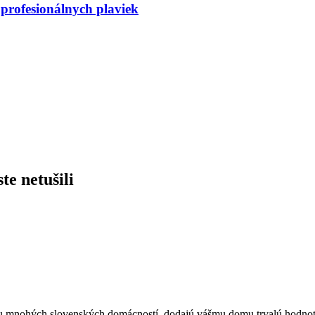
 profesionálnych plaviek
te netušili
ou mnohých slovenských domácností, dodajú vášmu domu trvalú hodnotu. 