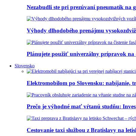
Nezabudli ste pri prezúvaní pneumatík na 
Výhody dlhodobého prenájmu vysokozdvi
Plánujete použiť univerzálny prípravok na 
Slovensko
Elektromobilom po Slovensku: nabíjanie, tr
Prečo je výhodné mať vŕtanú studňu: Investí
Cestovanie taxi službou z Bratislavy na let