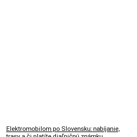
Elektromobilom po Slovensku: nabíjanie,
trasy a či platíte diaľničnú známku