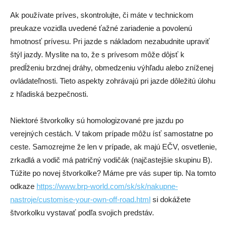
Ak používate príves, skontrolujte, či máte v technickom
preukaze vozidla uvedené ťažné zariadenie a povolenú
hmotnosť prívesu. Pri jazde s nákladom nezabudnite upraviť
štýl jazdy. Myslite na to, že s prívesom môže dôjsť k
predĺženiu brzdnej dráhy, obmedzeniu výhľadu alebo zníženej
ovládateľnosti. Tieto aspekty zohrávajú pri jazde dôležitú úlohu
z hľadiská bezpečnosti.
Niektoré štvorkolky sú homologizované pre jazdu po
verejných cestách. V takom prípade môžu ísť samostatne po
ceste. Samozrejme že len v prípade, ak majú EČV, osvetlenie,
zrkadlá a vodič má patričný vodičák (najčastejšie skupinu B).
Túžite po novej štvorkolke? Máme pre vás super tip. Na tomto
odkaze
https://www.brp-world.com/sk/sk/nakupne-
nastroje/customise-your-own-off-road.html
si dokážete
štvorkolku vystavať podľa svojich predstáv.