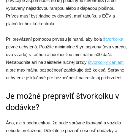
(zvyčajne aspoň 500–750 kg podľa typu štvorkolky) a bol
vybavený nájazdovou rampou alebo sklápacou plošinou.
Príves musí byť riadne evidovaný, mať tabuľku s EČV a
platnú technickú kontrolu.
Pri prevážaní pomocou prívesu je nutné, aby bola
štvorkolka
pevne uchytená. Použite minimálne štyri popruhy (dva vpredu,
dva vzadu) s račňou a odolnosťou minimálne 500 daN.
Nezabudnite ani na zaistenie ručnej brzdy
štvorkolky can am
a pre maximálnu bezpečnosť zablokujte tiež kolesá. Správne
uchytenie je kľúčové pre bezpečnosť na ceste aj pri brzdení.
Je možné prepraviť štvorkolku v
dodávke?
Áno, ale s podmienkou, že bude správne fixovaná a vozidlo
nebude preťažené. Dôležité je poznať nosnosť dodávky a