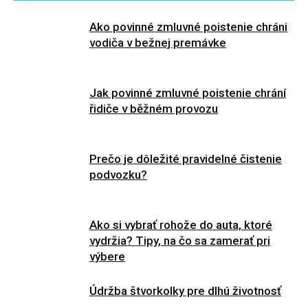
Ako povinné zmluvné poistenie chráni
vodiča v bežnej premávke
Jak povinné zmluvné poistenie chrání
řidiče v běžném provozu
Prečo je dôležité pravidelné čistenie
podvozku?
Ako si vybrať rohože do auta, ktoré
vydržia? Tipy, na čo sa zamerať pri
výbere
Údržba štvorkolky pre dlhú životnosť