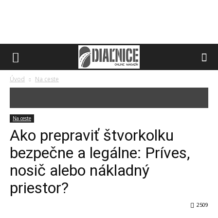
Úvod
Na ceste
Na ceste
Ako prepraviť štvorkolku
bezpečne a legálne: Príves,
nosič alebo nákladný
priestor?
2509