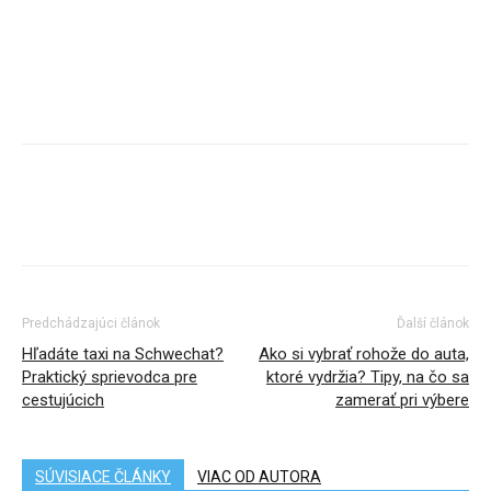
Predchádzajúci článok
Ďalší článok
Hľadáte taxi na Schwechat?
Ako si vybrať rohože do auta,
Praktický sprievodca pre
ktoré vydržia? Tipy, na čo sa
cestujúcich
zamerať pri výbere
SÚVISIACE ČLÁNKY
VIAC OD AUTORA