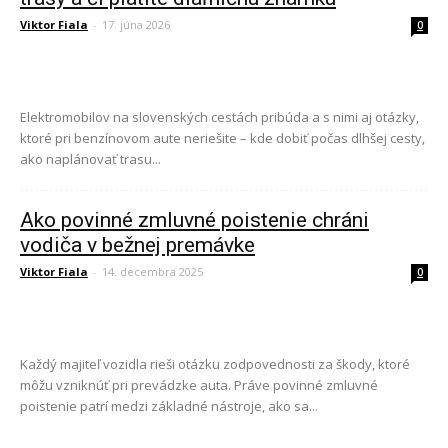
Viktor Fiala
-
17. júna 2026
0
Elektromobilov na slovenských cestách pribúda a s nimi aj otázky,
ktoré pri benzínovom aute neriešite – kde dobiť počas dlhšej cesty,
ako naplánovať trasu...
Ako povinné zmluvné poistenie chráni
vodiča v bežnej premávke
Viktor Fiala
-
14. decembra 2025
0
Každý majiteľ vozidla rieši otázku zodpovednosti za škody, ktoré
môžu vzniknúť pri prevádzke auta. Práve povinné zmluvné
poistenie patrí medzi základné nástroje, ako sa...