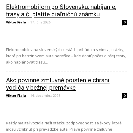
Elektromobilom po Slovensku: nabíjanie,
trasy a či platíte diaľničnú známku
Viktor Fiala
-
17. júna 2026
0
Elektromobilov na slovenských cestách pribúda a s nimi aj otázky,
ktoré pri benzínovom aute neriešite – kde dobiť počas dlhšej cesty,
ako naplánovať trasu...
Ako povinné zmluvné poistenie chráni
vodiča v bežnej premávke
Viktor Fiala
-
14. decembra 2025
0
Každý majiteľ vozidla rieši otázku zodpovednosti za škody, ktoré
môžu vzniknúť pri prevádzke auta. Práve povinné zmluvné