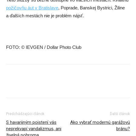
požičovňu áut v Bratislave
, Poprade, Banskej Bystrici, Žiline
a ďalších mestách nie je problém nájsť.
FOTO: © IEVGEN / Dollar Photo Club
Predchádzajúci článok
Ďalší článok
S havarijným poistení vás
Ako vybrať modernú garážovú
neprekvapí vandalizmus, ani
bránu?
živelná pohroma