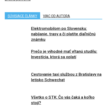
SÚVISIACE ČLÁNKY
VIAC OD AUTORA
Elektromobilom po Slovensku:
nabíjanie, trasy a či platíte diaľničnú
známku
Prečo je výhodné mať vŕtanú studňu:
Investícia, ktorá sa oplatí
Cestovanie taxi službou z Bratislavy na
letisko Schwechat
Všetko o STK: Čo vás čaká a koľko
stojí?