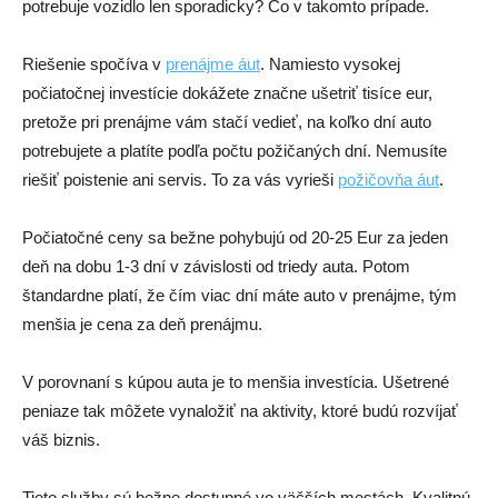
potrebuje vozidlo len sporadicky? Čo v takomto prípade.
Riešenie spočíva v
prenájme áut
. Namiesto vysokej
počiatočnej investície dokážete značne ušetriť tisíce eur,
pretože pri prenájme vám stačí vedieť, na koľko dní auto
potrebujete a platíte podľa počtu požičaných dní. Nemusíte
riešiť poistenie ani servis. To za vás vyrieši
požičovňa áut
.
Počiatočné ceny sa bežne pohybujú od 20-25 Eur za jeden
deň na dobu 1-3 dní v závislosti od triedy auta. Potom
štandardne platí, že čím viac dní máte auto v prenájme, tým
menšia je cena za deň prenájmu.
V porovnaní s kúpou auta je to menšia investícia. Ušetrené
peniaze tak môžete vynaložiť na aktivity, ktoré budú rozvíjať
váš biznis.
Tieto služby sú bežne dostupné vo väčších mestách. Kvalitnú