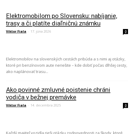
Elektromobilom po Slovensku: nabíjanie,
trasy a či platíte diaľničnú známku
Viktor Fiala
-
17. júna 2026
0
Elektromobilov na slovenských cestách pribúda a s nimi aj otázky,
ktoré pri benzínovom aute neriešite – kde dobiť počas dlhšej cesty,
ako naplánovať trasu...
Ako povinné zmluvné poistenie chráni
vodiča v bežnej premávke
Viktor Fiala
-
14. decembra 2025
0
Každý majiteľ vozidla rieši otázku zodpovednosti za škody, ktoré