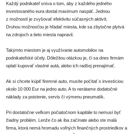
Každý podnikateľ sníva o tom, aby z každého jedného
investovaného eura dostal maximum naspäť. Jednou
z možností je zvyšovať efektivitu súčasných aktivít.
Druhou možnosťou je hľadať miesta, kde sa zbytočne plytvá
na zdrojoch a tieto miesta napravil.
Takýmto miestom je aj využívanie automobilov na
podnikateľské účely. Dôležitou otázkou je, či sa dnes firmám
oplatí kupovať vlastné autá, alebo ich radšej prenajímať.
Ak si chcete kúpiť firemné auto, musíte počítať s investíciou
okolo 10 000 Eur na jedno auto. A to nerátame dodatočné
náklady za poistenie, servis či výmenu pneumatík.
Pri dostatočne veľkom počiatočnom kapitále to nemusí byť
žiadny problém. Lenže čo ak iba začínate alebo ste malá
firma, ktorá nemá hromadu voľných finančných prostriedkov a