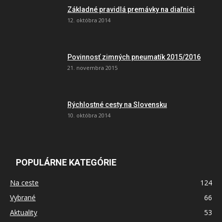
Základné pravidlá premávky na diaľnici
12. októbra 2014
Povinnosť zimných pneumatík 2015/2016
21. novembra 2015
Rýchlostné cesty na Slovensku
10. októbra 2014
POPULÁRNE KATEGÓRIE
Na ceste
124
Vybrané
66
Aktuality
53