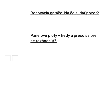
Renovácia garáže: Na čo si dať pozor?
Panelové ploty – kedy a prečo sa pre
ne rozhodnúť?