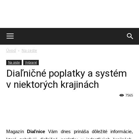
Úvod
Na ceste
Na ceste
Vybrané
Diaľničné poplatky a systém
v niektorých krajinách
7565
Magazín
Diaľnice
Vám dnes prináša dôležité informácie,