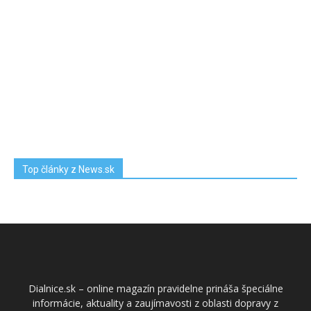
Top články z News.sk
Dialnice.sk – online magazín pravidelne prináša špeciálne
informácie, aktuality a zaujímavosti z oblasti dopravy z