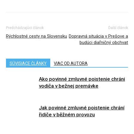
Predchádzajúci článok
Ďalší článok
Rýchlostné cesty na Slovensku
Dopravná situácia v Prešove a
budúci diaľničný obchvat
SÚVISIACE ČLÁNKY
VIAC OD AUTORA
Ako povinné zmluvné poistenie chráni
vodiča v bežnej premávke
Jak povinné zmluvné poistenie chrání
řidiče v běžném provozu