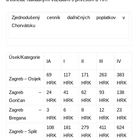
Zjednodušený cenník diaľničných poplatkov v
Chorvátsku
Úsek/Kategorie
IA
I
II
III
IV
69
117
171
263
383
Zagreb – Osijek
HRK
HRK
HRK
HRK
HRK
Zagreb –
24
41
62
93
138
Goričan
HRK
HRK
HRK
HRK
HRK
Zagreb –
3
6
8
12
23
Bregana
HRK
HRK
HRK
HRK
HRK
108
181
279
411
624
Zagreb – Split
HRK
HRK
HRK
HRK
HRK