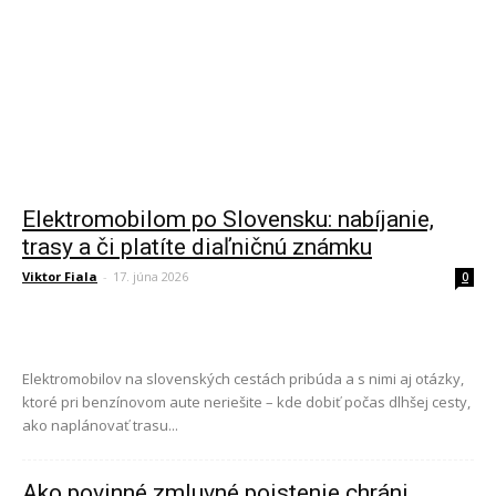
Elektromobilom po Slovensku: nabíjanie,
trasy a či platíte diaľničnú známku
Viktor Fiala
-
17. júna 2026
0
Elektromobilov na slovenských cestách pribúda a s nimi aj otázky,
ktoré pri benzínovom aute neriešite – kde dobiť počas dlhšej cesty,
ako naplánovať trasu...
Ako povinné zmluvné poistenie chráni