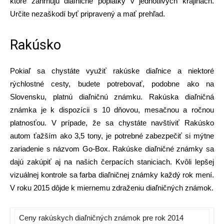
ktoré zahrňujú diaľničné poplatky v jednotlivých krajinách.
Určite nezaškodí byť pripravený a mať prehľad.
Rakúsko
Pokiaľ sa chystáte využiť rakúske diaľnice a niektoré
rýchlostné cesty, budete potrebovať, podobne ako na
Slovensku, platnú diaľničnú známku. Rakúska diaľničná
známka je k dispozícii s 10 dňovou, mesačnou a ročnou
platnosťou. V prípade, že sa chystáte navštíviť Rakúsko
autom ťažším ako 3,5 tony, je potrebné zabezpečiť si mýtne
zariadenie s názvom Go-Box. Rakúske diaľničné známky sa
dajú zakúpiť aj na našich čerpacích staniciach. Kvôli lepšej
vizuálnej kontrole sa farba diaľničnej známky každý rok mení.
V roku 2015 dôjde k miernemu zdraženiu diaľničných známok.
Ceny rakúskych diaľničných známok pre rok 2014