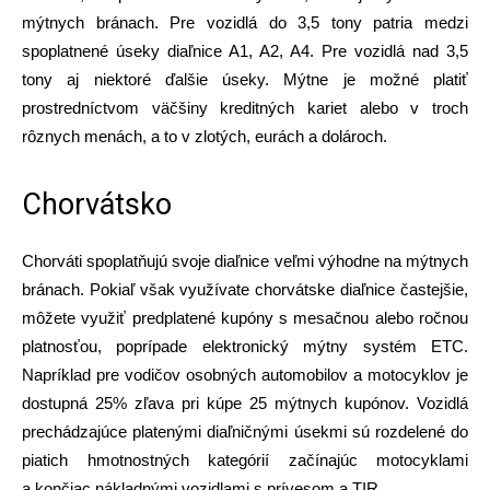
mýtnych bránach. Pre vozidlá do 3,5 tony patria medzi
spoplatnené úseky diaľnice A1, A2, A4. Pre vozidlá nad 3,5
tony aj niektoré ďalšie úseky. Mýtne je možné platiť
prostredníctvom väčšiny kreditných kariet alebo v troch
rôznych menách, a to v zlotých, eurách a dolároch.
Chorvátsko
Chorváti spoplatňujú svoje diaľnice veľmi výhodne na mýtnych
bránach. Pokiaľ však využívate chorvátske diaľnice častejšie,
môžete využiť predplatené kupóny s mesačnou alebo ročnou
platnosťou, poprípade elektronický mýtny systém ETC.
Napríklad pre vodičov osobných automobilov a motocyklov je
dostupná 25% zľava pri kúpe 25 mýtnych kupónov. Vozidlá
prechádzajúce platenými diaľničnými úsekmi sú rozdelené do
piatich hmotnostných kategórií začínajúc motocyklami
a končiac nákladnými vozidlami s prívesom a TIR.