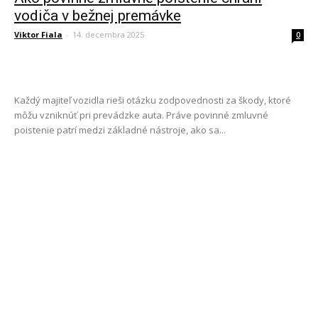
vodiča v bežnej premávke
Viktor Fiala
-
14. decembra 2025
0
Každý majiteľ vozidla rieši otázku zodpovednosti za škody, ktoré
môžu vzniknúť pri prevádzke auta. Práve povinné zmluvné
poistenie patrí medzi základné nástroje, ako sa...