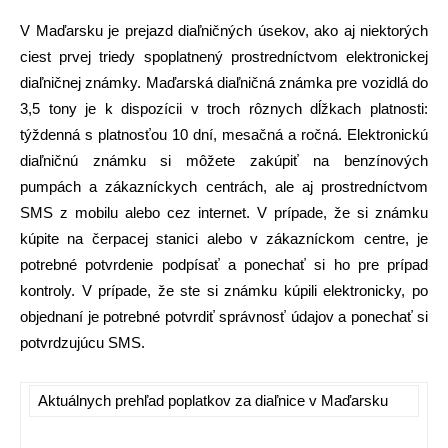
V Maďarsku je prejazd diaľničných úsekov, ako aj niektorých
ciest prvej triedy spoplatnený prostredníctvom elektronickej
diaľničnej známky. Maďarská diaľničná známka pre vozidlá do
3,5 tony je k dispozícii v troch rôznych dĺžkach platnosti:
týždenná s platnosťou 10 dní, mesačná a ročná. Elektronickú
diaľničnú známku si môžete zakúpiť na benzínových
pumpách a zákazníckych centrách, ale aj prostredníctvom
SMS z mobilu alebo cez internet. V prípade, že si známku
kúpite na čerpacej stanici alebo v zákazníckom centre, je
potrebné potvrdenie podpísať a ponechať si ho pre prípad
kontroly. V prípade, že ste si známku kúpili elektronicky, po
objednaní je potrebné potvrdiť správnosť údajov a ponechať si
potvrdzujúcu SMS.
Aktuálnych prehľad poplatkov za diaľnice v Maďarsku