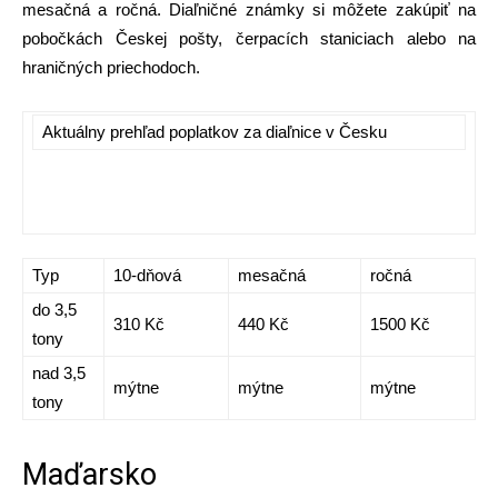
mesačná a ročná. Diaľničné známky si môžete zakúpiť na
pobočkách Českej pošty, čerpacích staniciach alebo na
hraničných priechodoch.
Aktuálny prehľad poplatkov za diaľnice v Česku
Typ
10-dňová
mesačná
ročná
do 3,5
310 Kč
440 Kč
1500 Kč
tony
nad 3,5
mýtne
mýtne
mýtne
tony
Maďarsko