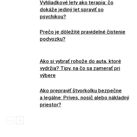
Vyhliadkové lety ako terapia: čo
dokáže jediný let spraviť so
psychikou?
Prečo je dôležité pravidelné čistenie
podvozku?
Ako si vybrať rohože do auta, ktoré
vydržia? Tipy, na čo sa zamerať pri
výbere
Ako prepraviť štvorkolku bezpečne
a legálne: Príves, nosič alebo nákladný
priestor?