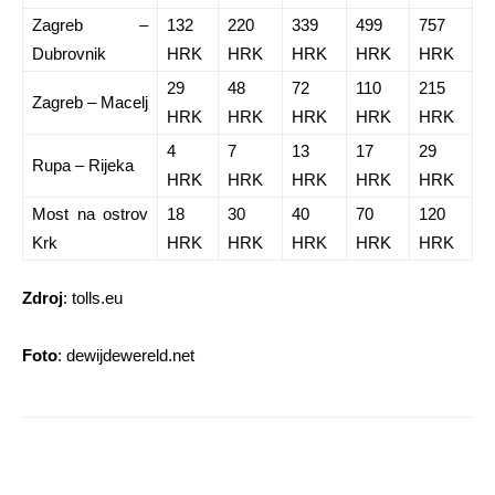
Zagreb –
132
220
339
499
757
Dubrovnik
HRK
HRK
HRK
HRK
HRK
29
48
72
110
215
Zagreb – Macelj
HRK
HRK
HRK
HRK
HRK
4
7
13
17
29
Rupa – Rijeka
HRK
HRK
HRK
HRK
HRK
Most na ostrov
18
30
40
70
120
Krk
HRK
HRK
HRK
HRK
HRK
Zdroj
: tolls.eu
Foto
: dewijdewereld.net