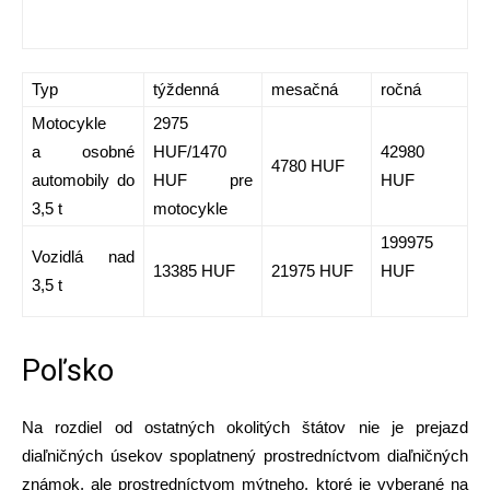
Typ
týždenná
mesačná
ročná
Motocykle
2975
a osobné
HUF/1470
42980
4780 HUF
automobily do
HUF pre
HUF
3,5 t
motocykle
199975
Vozidlá nad
13385 HUF
21975 HUF
HUF
3,5 t
Poľsko
Na rozdiel od ostatných okolitých štátov nie je prejazd
diaľničných úsekov spoplatnený prostredníctvom diaľničných
známok, ale prostredníctvom mýtneho, ktoré je vyberané na