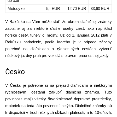
do 3,5t
Motocykel
5,- EUR
12,70 EUR
33,60 EUR
V Rakúsku sa Vám môže stať, že okrem diaľničnej známky
zaplatíte aj za niektoré ďalšie úseky ciest, ako napríklad
horské cesty, tunely či mosty. Už od 1. januára 2012 platí v
Rakúsku nariadenie, podľa ktorého je v prípade zápchy
potrebné na diaľniciach a rýchlostných cestách vytvoriť
núdzový jazdný pruh pre vozidlá s právom prednostnej jazdy.
Česko
V Česku je potrebné si na prejazd diaľnicami a niektorými
rýchlostnými cestami zakúpiť diaľničnú známku. Túto
povinnosť majú všetky štvorkolesové dopravné prostriedky,
motoriek sa teda táto povinnosť netýka. Diaľničné známky sú
k dispozícii v troch rôznych dĺžkach platnosti, a to 10-dňová,