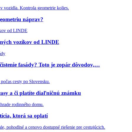
geometriu náprav?
žných vozíkov od LINDE
čistenie fasády? Toto je zopár dôvodov,…
asy a či platíte diaľničnú známku
cia, ktorá sa oplatí