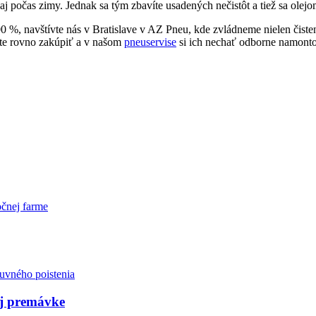
 aj počas zimy. Jednak sa tým zbavíte usadených nečistôt a tiež sa ol
%, navštívte nás v Bratislave v AZ Pneu, kde zvládneme nielen čisteni
ete rovno zakúpiť a v našom
pneuservise
si ich nechať odborne namont
očnej farme
ej premávke