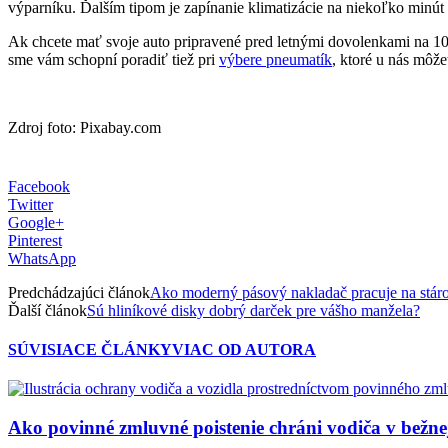
výparníku. Ďalším tipom je zapínanie klimatizácie na niekoľko minút
Ak chcete mať svoje auto pripravené pred letnými dovolenkami na 100 
sme vám schopní poradiť tiež pri
výbere pneumatík
, ktoré u nás môž
Zdroj foto: Pixabay.com
Facebook
Twitter
Google+
Pinterest
WhatsApp
Predchádzajúci článok
Ako moderný pásový nakladač pracuje na stár
Ďalší článok
Sú hliníkové disky dobrý darček pre vášho manžela?
SÚVISIACE ČLÁNKY
VIAC OD AUTORA
Ako povinné zmluvné poistenie chráni vodiča v bežn