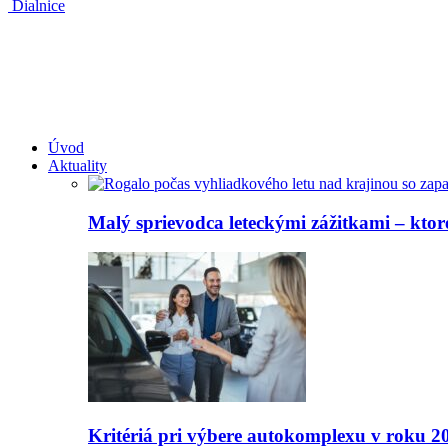
Dialnice
Úvod
Aktuality
Malý sprievodca leteckými zážitkami – ktoré
Kritériá pri výbere autokomplexu v roku 2