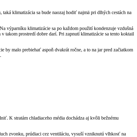
taká klimatizácia sa bude naozaj hodiť najmä pri dlhých cestách na
y. Na výparníku klimatizácie sa po každom použití kondenzuje vzdušná
 v takom prostredí dobre darí. Pri zapnutí klimatizácie sa tento koktail
cie by malo prebiehať aspoň dvakrát ročne, a to na jar pred začiatkom
.
oplniť. K stratám chladiaceho média dochádza aj kvôli bežnému
duch zvonku, prúdiaci cez ventiláciu, vysuší vzniknutú vlhkosť na