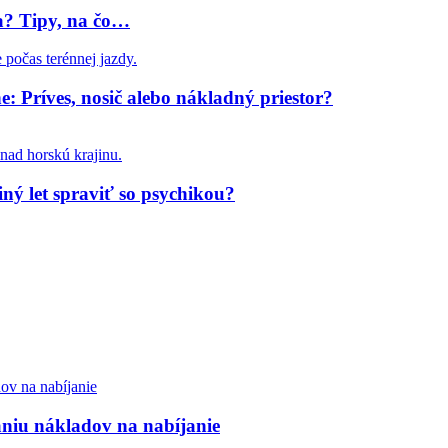
ia? Tipy, na čo…
: Príves, nosič alebo nákladný priestor?
iný let spraviť so psychikou?
aniu nákladov na nabíjanie