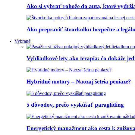
Ako si vybrať rohože do auta, ktoré vydrž
Ako prepraviť štvorkolku bezpečne a legálne
Vybrané
Vyhliadkové lety ako terapia: čo dokáže jed
Hybridné motory – Naozaj šetria peniaze?
5 dôvodov, prečo vyskúšať paragliding
Energetický manažment ako cesta k znižov