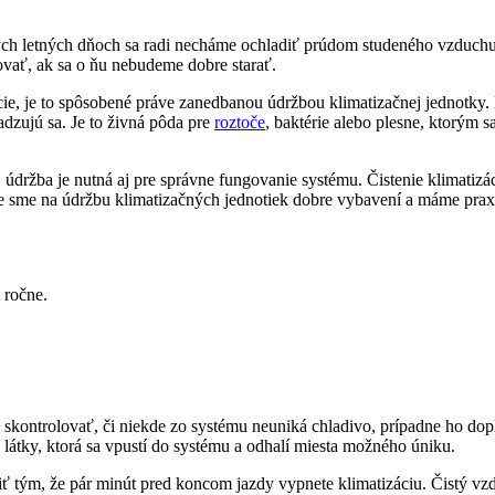
ých letných dňoch sa radi necháme ochladiť prúdom studeného vzduchu, 
ovať, ak sa o ňu nebudeme dobre starať.
lácie, je to spôsobené práve zanedbanou údržbou klimatizačnej jednotk
adzujú sa. Je to živná pôda pre
roztoče
, baktérie alebo plesne, ktorým sa
 údržba je nutná aj pre správne fungovanie systému. Čistenie klimatizá
 sme na údržbu klimatizačných jednotiek dobre vybavení a máme prax
 ročne.
 a skontrolovať, či niekde zo systému neuniká chladivo, prípadne ho d
látky, ktorá sa vpustí do systému a odhalí miesta možného úniku.
niť tým, že pár minút pred koncom jazdy vypnete klimatizáciu. Čistý vz