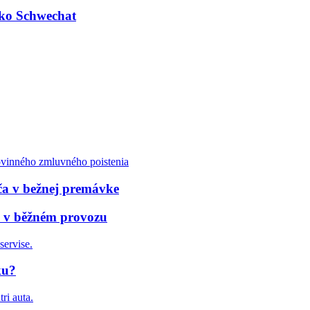
isko Schwechat
ča v bežnej premávke
če v běžném provozu
ku?