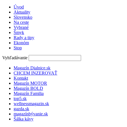
Úvod
Aktuality
Slovensko
Na ceste
Vybrané
Šmyk
Rady a tipy
Ekonóm
Stop
Vyhľadávanie
Magazín Dialnice.sk
CHCEM INZEROVAŤ
Kontakt
Magazín MOTOR
Magazín BOLD
Magazín Familia
top5.sk
wellnessmagazin.sk
gazda.sk
magazínbývanie.sk
Šálka kávy