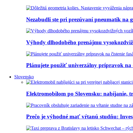
Nezabudli ste pri prezúvaní pneumatík na 
Výhody dlhodobého prenájmu vysokozdvi
Plánujete použiť univerzálny prípravok na 
Slovensko
Elektromobilom po Slovensku: nabíjanie, tr
Prečo je výhodné mať vŕtanú studňu: Investí