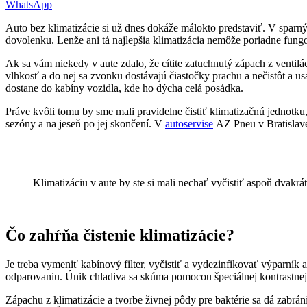
WhatsApp
Auto bez klimatizácie si už dnes dokáže málokto predstaviť. V sparn
dovolenku. Lenže ani tá najlepšia klimatizácia nemôže poriadne fung
Ak sa vám niekedy v aute zdalo, že cítite zatuchnutý zápach z venti
vlhkosť a do nej sa zvonku dostávajú čiastočky prachu a nečistôt a us
dostane do kabíny vozidla, kde ho dýcha celá posádka.
Práve kvôli tomu by sme mali pravidelne čistiť klimatizačnú jednotku,
sezóny a na jeseň po jej skončení. V
autoservise
AZ Pneu v Bratislave
Klimatizáciu v aute by ste si mali nechať vyčistiť aspoň dvakrát
Čo zahŕňa čistenie klimatizácie?
Je treba vymeniť kabínový filter, vyčistiť a vydezinfikovať výparník
odparovaniu. Únik chladiva sa skúma pomocou špeciálnej kontrastnej 
Zápachu z klimatizácie a tvorbe živnej pôdy pre baktérie sa dá zabrá