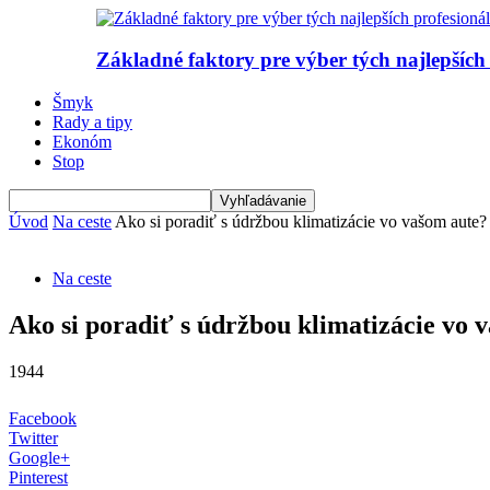
Základné faktory pre výber tých najlepších
Šmyk
Rady a tipy
Ekonóm
Stop
Úvod
Na ceste
Ako si poradiť s údržbou klimatizácie vo vašom aute?
Na ceste
Ako si poradiť s údržbou klimatizácie vo 
1944
Facebook
Twitter
Google+
Pinterest