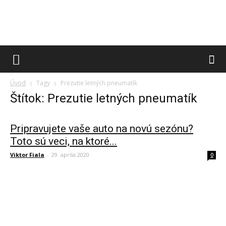
Úvod
Tagy
Prezutie letných pneumatík
Štítok: Prezutie letných pneumatík
Pripravujete vaše auto na novú sezónu?
Toto sú veci, na ktoré...
Viktor Fiala
-
29. apríla 2020
0