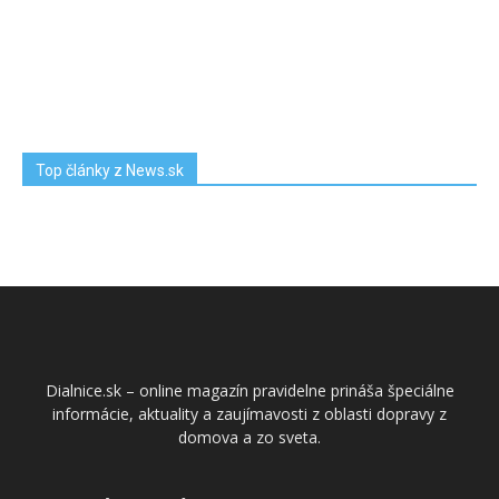
Top články z News.sk
Dialnice.sk – online magazín pravidelne prináša špeciálne
informácie, aktuality a zaujímavosti z oblasti dopravy z
domova a zo sveta.