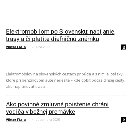
Elektromobilom po Slovensku: nabíjanie,
trasy a či platíte diaľničnú známku
Viktor Fiala
-
17. júna 2026
0
Elektromobilov na slovenských cestách pribúda a s nimi aj otázky,
ktoré pri benzínovom aute neriešite – kde dobiť počas dlhšej cesty,
ako naplánovať trasu...
Ako povinné zmluvné poistenie chráni
vodiča v bežnej premávke
Viktor Fiala
-
14. decembra 2025
0