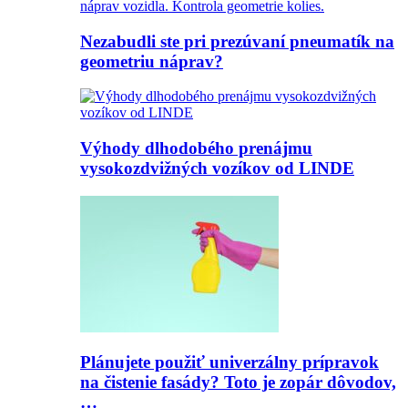
Nezabudli ste pri prezúvaní pneumatík na
geometriu náprav?
Výhody dlhodobého prenájmu
vysokozdvižných vozíkov od LINDE
Plánujete použiť univerzálny prípravok
na čistenie fasády? Toto je zopár dôvodov,
…