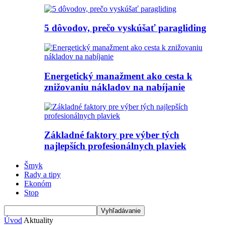
5 dôvodov, prečo vyskúšať paragliding
Energetický manažment ako cesta k
znižovaniu nákladov na nabíjanie
Základné faktory pre výber tých
najlepších profesionálnych plaviek
Šmyk
Rady a tipy
Ekonóm
Stop
Úvod
Aktuality