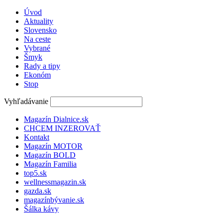
Úvod
Aktuality
Slovensko
Na ceste
Vybrané
Šmyk
Rady a tipy
Ekonóm
Stop
Vyhľadávanie
Magazín Dialnice.sk
CHCEM INZEROVAŤ
Kontakt
Magazín MOTOR
Magazín BOLD
Magazín Familia
top5.sk
wellnessmagazin.sk
gazda.sk
magazínbývanie.sk
Šálka kávy