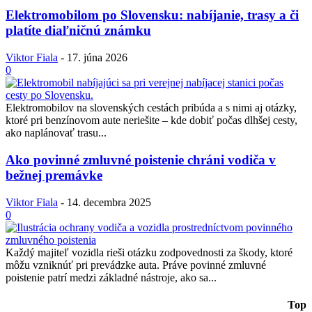
Elektromobilom po Slovensku: nabíjanie, trasy a či
platíte diaľničnú známku
Viktor Fiala
-
17. júna 2026
0
Elektromobilov na slovenských cestách pribúda a s nimi aj otázky,
ktoré pri benzínovom aute neriešite – kde dobiť počas dlhšej cesty,
ako naplánovať trasu...
Ako povinné zmluvné poistenie chráni vodiča v
bežnej premávke
Viktor Fiala
-
14. decembra 2025
0
Každý majiteľ vozidla rieši otázku zodpovednosti za škody, ktoré
môžu vzniknúť pri prevádzke auta. Práve povinné zmluvné
poistenie patrí medzi základné nástroje, ako sa...
Top