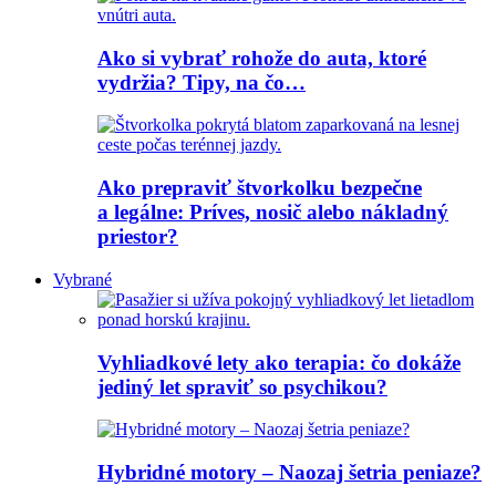
Ako si vybrať rohože do auta, ktoré
vydržia? Tipy, na čo…
Ako prepraviť štvorkolku bezpečne
a legálne: Príves, nosič alebo nákladný
priestor?
Vybrané
Vyhliadkové lety ako terapia: čo dokáže
jediný let spraviť so psychikou?
Hybridné motory – Naozaj šetria peniaze?