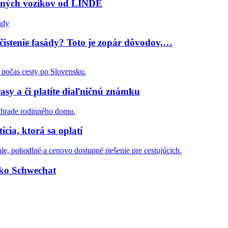
žných vozíkov od LINDE
čistenie fasády? Toto je zopár dôvodov,…
asy a či platíte diaľničnú známku
cia, ktorá sa oplatí
isko Schwechat