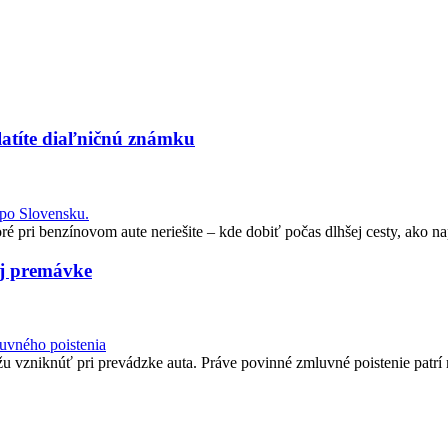
platíte diaľničnú známku
ré pri benzínovom aute neriešite – kde dobiť počas dlhšej cesty, ako na
ej premávke
u vzniknúť pri prevádzke auta. Práve povinné zmluvné poistenie patrí m