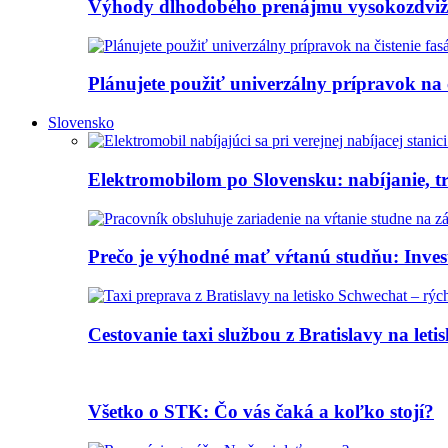
Výhody dlhodobého prenájmu vysokozdvi
Plánujete použiť univerzálny prípravok na 
Slovensko
Elektromobilom po Slovensku: nabíjanie, tr
Prečo je výhodné mať vŕtanú studňu: Investí
Cestovanie taxi službou z Bratislavy na let
Všetko o STK: Čo vás čaká a koľko stojí?