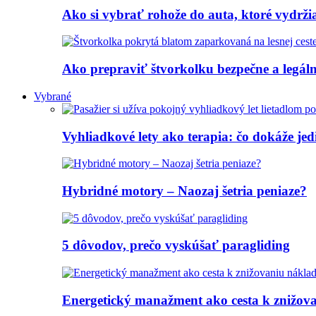
Ako si vybrať rohože do auta, ktoré vydrž
Ako prepraviť štvorkolku bezpečne a legálne
Vybrané
Vyhliadkové lety ako terapia: čo dokáže jed
Hybridné motory – Naozaj šetria peniaze?
5 dôvodov, prečo vyskúšať paragliding
Energetický manažment ako cesta k znižov