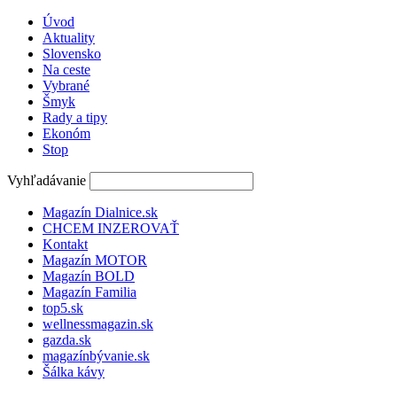
Úvod
Aktuality
Slovensko
Na ceste
Vybrané
Šmyk
Rady a tipy
Ekonóm
Stop
Vyhľadávanie
Magazín Dialnice.sk
CHCEM INZEROVAŤ
Kontakt
Magazín MOTOR
Magazín BOLD
Magazín Familia
top5.sk
wellnessmagazin.sk
gazda.sk
magazínbývanie.sk
Šálka kávy