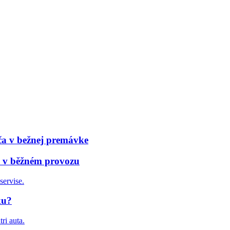
ča v bežnej premávke
če v běžném provozu
ku?