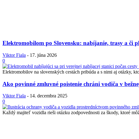
Elektromobilom po Slovensku: nabíjanie, trasy a či 
Viktor Fiala
-
17. júna 2026
0
Elektromobilov na slovenských cestách pribúda a s nimi aj otázky, kto
Ako povinné zmluvné poistenie chráni vodiča v bežn
Viktor Fiala
-
14. decembra 2025
0
Každý majiteľ vozidla rieši otázku zodpovednosti za škody, ktoré môž