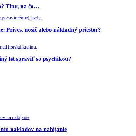
ia? Tipy, na čo…
: Príves, nosič alebo nákladný priestor?
iný let spraviť so psychikou?
aniu nákladov na nabíjanie