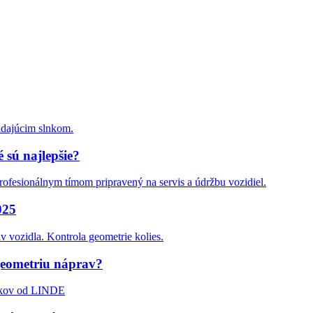
 sú najlepšie?
025
geometriu náprav?