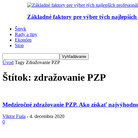
Základné faktory pre výber tých najlepších
Šmyk
Rady a tipy
Ekonóm
Stop
Úvod
Tagy
Zdražovanie PZP
Štítok: zdražovanie PZP
Medziročné zdražovanie PZP. Ako získať najvýhodne
Viktor Fiala
-
4. decembra 2020
0